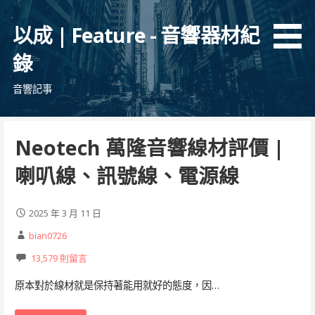
跳
至
以成 | Feature - 音響器材紀
主
錄
要
內
音響記事
容
Neotech 萬隆音響線材評價 |
喇叭線、訊號線、電源線
2025 年 3 月 11 日
bian0726
13,579 則留言
原本對於線材就是保持著能用就好的態度，因…