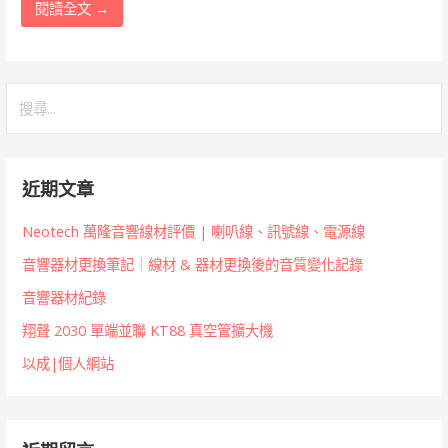
閱讀全文 →
搜
尋
關
鍵
近期文章
字:
Neotech 萬隆音響線材評價 | 喇叭線、訊號線、電源線
音響器材更換筆記｜線材 & 器材更換後的音質變化記錄
音響器材紀錄
翔聲 2030 單端並聯 KT88 真空管擴大機
以成|個人網站