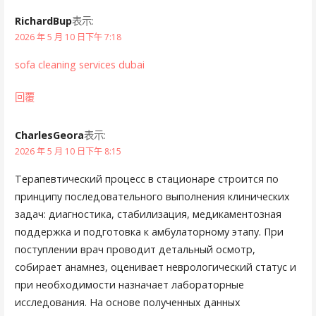
RichardBup
表示:
2026 年 5 月 10 日下午 7:18
sofa cleaning services dubai
回覆
CharlesGeora
表示:
2026 年 5 月 10 日下午 8:15
Терапевтический процесс в стационаре строится по
принципу последовательного выполнения клинических
задач: диагностика, стабилизация, медикаментозная
поддержка и подготовка к амбулаторному этапу. При
поступлении врач проводит детальный осмотр,
собирает анамнез, оценивает неврологический статус и
при необходимости назначает лабораторные
исследования. На основе полученных данных