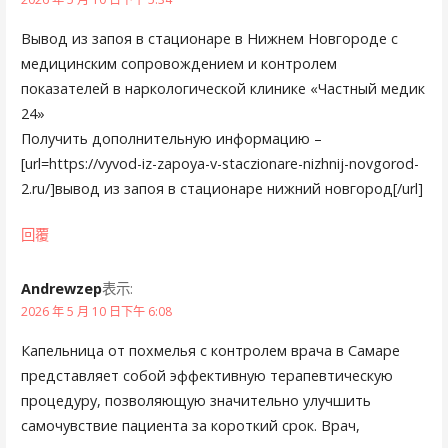
Вывод из запоя в стационаре в Нижнем Новгороде с
медицинским сопровождением и контролем
показателей в наркологической клинике «Частный медик
24»
Получить дополнительную информацию –
[url=https://vyvod-iz-zapoya-v-staczionare-nizhnij-novgorod-
2.ru/]вывод из запоя в стационаре нижний новгород[/url]
回覆
Andrewzep
表示:
2026 年 5 月 10 日下午 6:08
Капельница от похмелья с контролем врача в Самаре
представляет собой эффективную терапевтическую
процедуру, позволяющую значительно улучшить
самочувствие пациента за короткий срок. Врач,