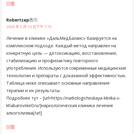
回覆
Robertzep
表示:
2026 年 5 月 10 日下午 7:15
Лечение в клинике «ДальМедБаланс» базируется на
комплексном подходе. Каждый метод направлен на
конкретную цель — детоксикацию, восстановление,
стабилизацию и профилактику повторного
употребления. Используются современные медицинские
технологии и препараты с доказанной эффективностью.
Таблица ниже описывает основные направления
терапии и их результаты.
Подробнее тут – [url=https://narkologicheskaya-klinika-v-
khabarovske0.ru/]наркологическая клиника лечение
алкоголизма[/url]
回覆