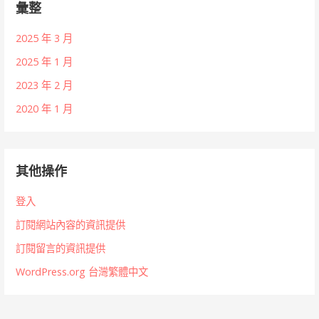
彙整
2025 年 3 月
2025 年 1 月
2023 年 2 月
2020 年 1 月
其他操作
登入
訂閱網站內容的資訊提供
訂閱留言的資訊提供
WordPress.org 台灣繁體中文