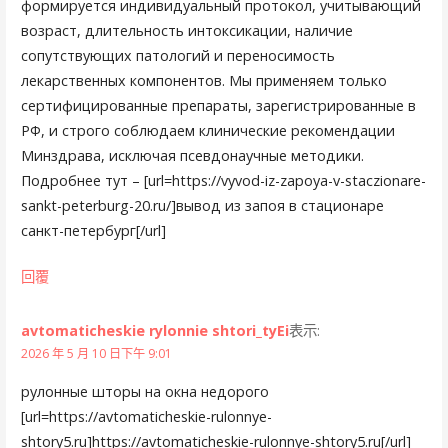
формируется индивидуальный протокол, учитывающий
возраст, длительность интоксикации, наличие
сопутствующих патологий и переносимость
лекарственных компонентов. Мы применяем только
сертифицированные препараты, зарегистрированные в
РФ, и строго соблюдаем клинические рекомендации
Минздрава, исключая псевдонаучные методики.
Подробнее тут – [url=https://vyvod-iz-zapoya-v-staczionare-
sankt-peterburg-20.ru/]вывод из запоя в стационаре
санкт-петербург[/url]
回覆
avtomaticheskie rylonnie shtori_tyEi
表示:
2026 年 5 月 10 日下午 9:01
рулонные шторы на окна недорого
[url=https://avtomaticheskie-rulonnye-
shtory5.ru]https://avtomaticheskie-rulonnye-shtory5.ru[/url]