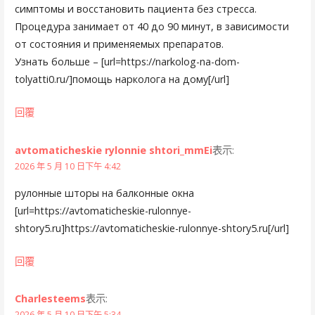
симптомы и восстановить пациента без стресса.
Процедура занимает от 40 до 90 минут, в зависимости
от состояния и применяемых препаратов.
Узнать больше – [url=https://narkolog-na-dom-
tolyatti0.ru/]помощь нарколога на дому[/url]
回覆
avtomaticheskie rylonnie shtori_mmEi
表示:
2026 年 5 月 10 日下午 4:42
рулонные шторы на балконные окна
[url=https://avtomaticheskie-rulonnye-
shtory5.ru]https://avtomaticheskie-rulonnye-shtory5.ru[/url]
回覆
Charlesteems
表示:
2026 年 5 月 10 日下午 5:34