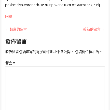
pokhmelya-voronezh-16.ru]прокапаться от алкоголя[/url]
回覆
留
← 較舊的留言
較新的留言 →
發佈留言
言
發佈留言必須填寫的電子郵件地址不會公開。
必填欄位標示為
*
導
留言
*
覽